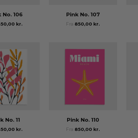
k No. 106
Pink No. 107
850,00
kr.
Fra
850,00
kr.
k No. 11
Pink No. 110
850,00
kr.
Fra
850,00
kr.