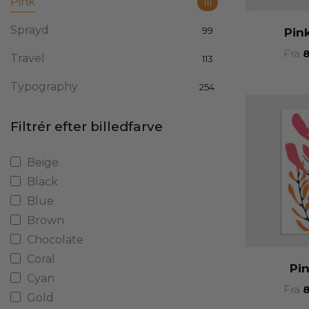
Pink
111
Sprayd
99
Pin
Fra
Travel
113
Typography
254
Filtrér efter billedfarve
Beige
Black
Blue
Brown
Chocolate
Coral
Pin
Cyan
Fra
Gold