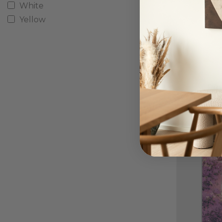
White
Yellow
Pin
Fra