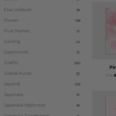
Elsa Lindqvist
18
Flower
158
Fruit Market
31
Gaming
24
Gastronomi
51
Graffiti
260
Pi
Grafisk Kunst
52
Fra
Japandi
252
Japanske
111
Japanske Højformat
18
Japanske Tværformat
7