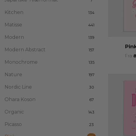
Kitchen
134
Matisse
441
Modern
139
Pin
Modern Abstract
157
Fra
Monochrome
135
Nature
197
Nordic Line
30
Ohara Koson
67
Organic
143
Picasso
23