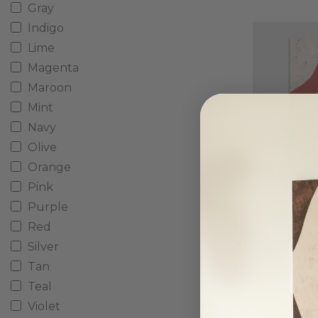
Gray
Indigo
Lime
Magenta
Maroon
Mint
Navy
Olive
Orange
Pink
Pin
Purple
Fra
Red
Silver
Tan
Teal
Violet