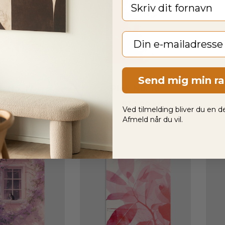
Fornavn
Email
Send mig min r
k No. 17
Pink No. 18
850,00
kr.
Fra
850,00
kr.
Ved tilmelding bliver du en de
Afmeld når du vil.