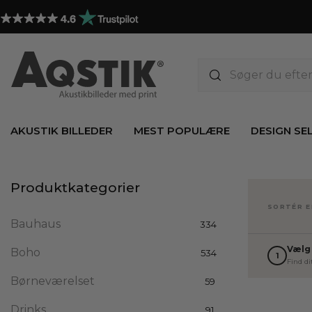
AKUSTIK BILLEDER
MEST POPULÆRE
DESIGN SE
Produktkategorier
SORTÉR E
Bauhaus
334
Vælg
Boho
534
1
Find di
Børneværelset
59
Drinks
91