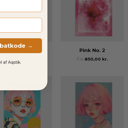
abatkode →
Pink No. 19
Pink No. 2
Fra
850,00
kr.
Fra
850,00
kr.
l af Aqstik.