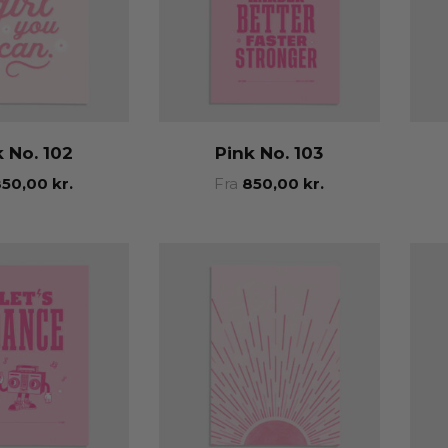
k No. 102
Pink No. 103
850,00
kr.
Fra
850,00
kr.