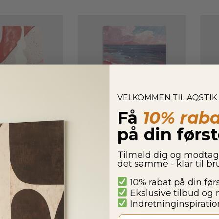
VELKOMMEN TIL AQSTIK
Få
10% raba
på din førs
k No. 13
Pink No. 14
850,00
kr.
Fra
850,00
kr.
Tilmeld dig og modta
det samme - klar til b
10% rabat på din før
Ekslusive tilbud og 
Indretninginspiration