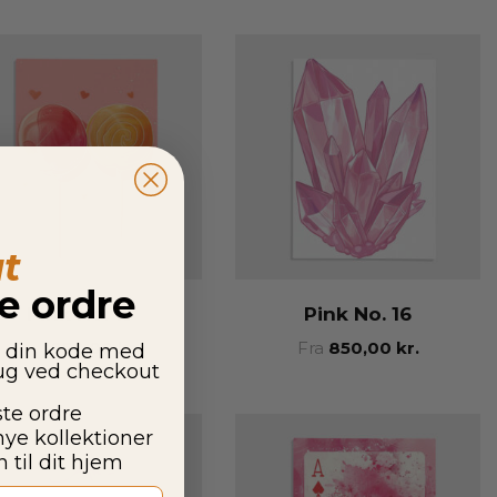
t
te ordre
Pink No. 15
Pink No. 16
Fra
850,00
kr.
Fra
850,00
kr.
g din kode med
rug ved checkout
ste ordre
nye kollektioner
 til dit hjem