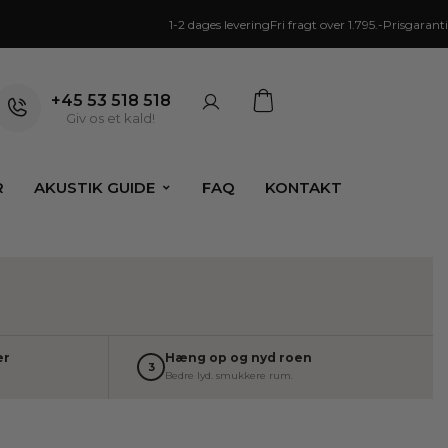
1-2 dages levering
Fri fragt over 1.795.-
Prisgaranti
+45 53 518 518
Giv os et kald!
R
AKUSTIK GUIDE
FAQ
KONTAKT
er
Hæng op og nyd roen
3
Bedre lyd. smukkere rum.