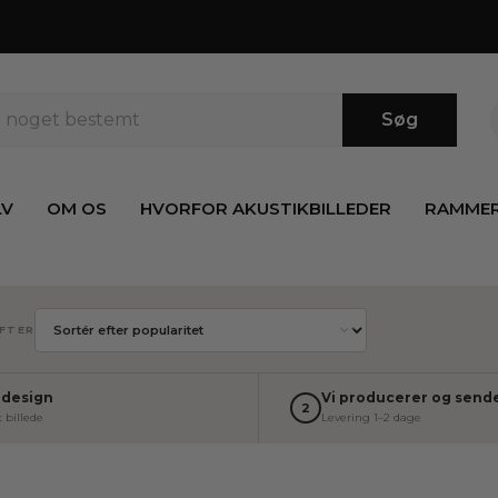
Søg
LV
OM OS
HVORFOR AKUSTIKBILLEDER
RAMME
FTER
 design
Vi producerer og send
2
t billede
Levering 1–2 dage