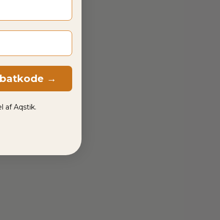
abatkode →
l af Aqstik.