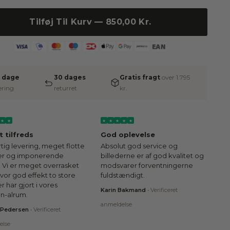
Tilføj Til Kurv — 850,00 Kr.
2 dage
30 dages
Gratis fragt
over 1.795
ering
returret
kr.
★
★
★
★
★
★
★
 tilfreds
God oplevelse
tig levering, meget flotte
Absolut god service og
der og imponerende
billederne er af god kvalitet og
. Vi er meget overrasket
modsvarer forventningerne
vor god effekt to store
fuldstændigt.
er har gjort i vores
Karin Bakmand
•
Verificeret
n-alrum.
anmeldelse
 Pedersen
•
Verificeret
else