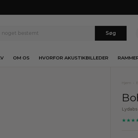
Søg
LV
OM OS
HVORFOR AKUSTIKBILLEDER
RAMME
Hjem
›
Bo
Lydabs
★★★