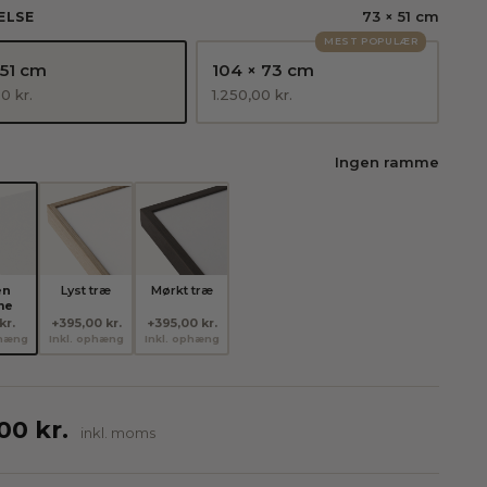
73 × 51 cm
ELSE
MEST POPULÆR
 51 cm
104 × 73 cm
00
kr.
1.250,00
kr.
Ingen ramme
E
en
Lyst træ
Mørkt træ
me
kr.
+395,00 kr.
+395,00 kr.
phæng
Inkl. ophæng
Inkl. ophæng
,00
kr.
inkl. moms