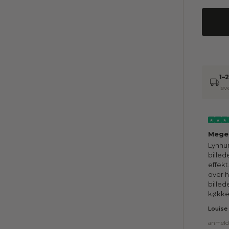
1–
lev
★
★
★
Meget
Lynhur
bille
effekt
over h
billed
køkke
Louise
anmeld