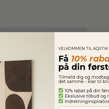
VELKOMMEN TIL AQSTIK
Få
10% raba
på din førs
Tilmeld dig og modta
det samme - klar til b
10% rabat på din før
Ekslusive tilbud og 
Indretninginspiration