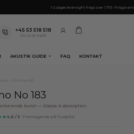
1-2 dages levering
Fri fragt over 1.795.-
Prisgaranti
+45 53 518 518
Giv os et kald!
R
AKUSTIK GUIDE
FAQ
KONTAKT
Boho
›
Boho No 183
ho No 183
orberende kunst — Klasse A absorption
★★
4,6 / 5
· Fremragende på Trustpilot