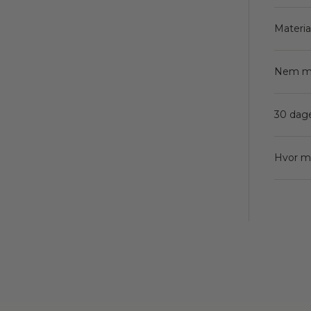
Materia
Nem m
30 dage
Hvor ma