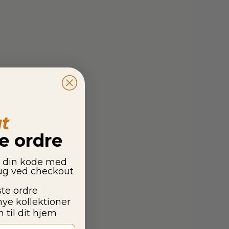
t
te ordre
g din kode med
rug ved checkout
ste ordre
nye kollektioner
 til dit hjem