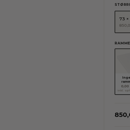
STØRR
73 ×
850,
RAMM
Ing
ram
0,00 
Inkl. o
850