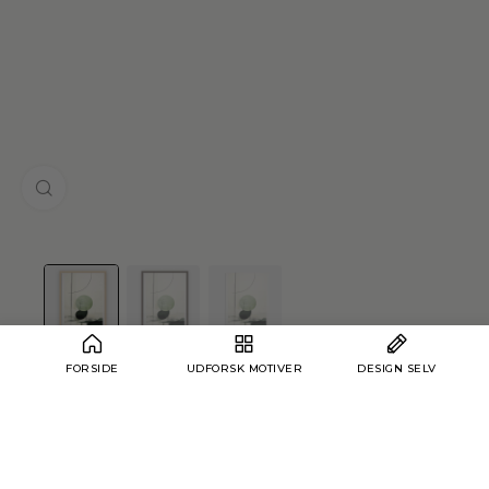
Klik for at forstørre
FORSIDE
UDFORSK MOTIVER
DESIGN SELV
Hjem
›
Boho
›
Boho No 192
Boho No 192