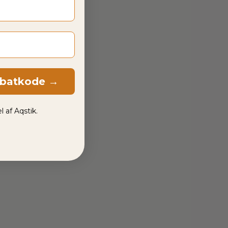
abatkode →
l af Aqstik.