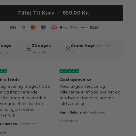
Tilføj Til Kurv — 850,00 Kr.
2 dage
30 dages
Gratis fragt
over 1.795
ering
returret
kr.
★
★
★
★
★
★
★
 tilfreds
God oplevelse
tig levering, meget flotte
Absolut god service og
der og imponerende
billederne er af god kvalitet og
. Vi er meget overrasket
modsvarer forventningerne
vor god effekt to store
fuldstændigt.
er har gjort i vores
Karin Bakmand
•
Verificeret
n-alrum.
anmeldelse
 Pedersen
•
Verificeret
else