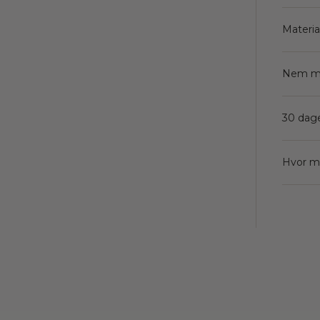
Materia
Nem m
30 dage
Hvor ma