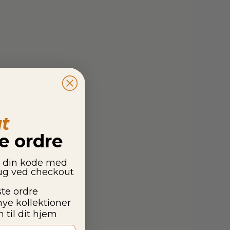
t
te ordre
g din kode med
rug ved checkout
ste ordre
nye kollektioner
 til dit hjem