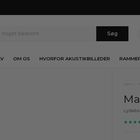
Søg
LV
OM OS
HVORFOR AKUSTIKBILLEDER
RAMME
Hjem
›
Mat
Lydabs
★★★