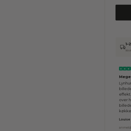
1–
lev
★
★
★
Meget
Lynhur
bille
effekt
over h
billed
køkke
Louise
anmeld