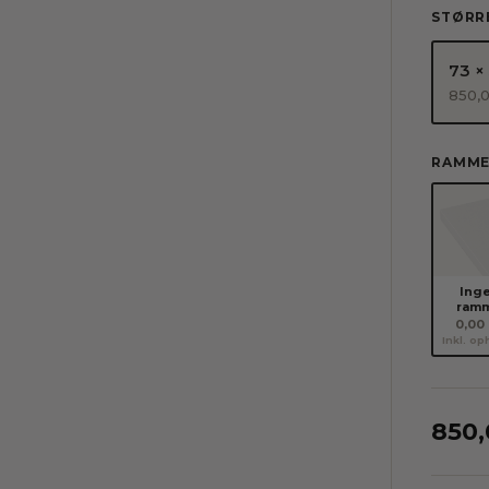
STØRR
73 ×
850,
RAMM
Ing
ram
0,00 
Inkl. o
850