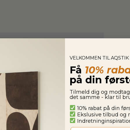
VELKOMMEN TIL AQSTIK
Få
10% raba
på din førs
Tilmeld dig og modta
det samme - klar til b
10% rabat på din før
Ekslusive tilbud og 
Indretninginspiration