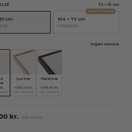
73 × 51 cm
ELSE
MEST POPULÆR
 51 cm
104 × 73 cm
00
kr.
1.250,00
kr.
Ingen ramme
E
en
Lyst træ
Mørkt træ
me
kr.
+395,00 kr.
+395,00 kr.
phæng
Inkl. ophæng
Inkl. ophæng
,00
kr.
inkl. moms