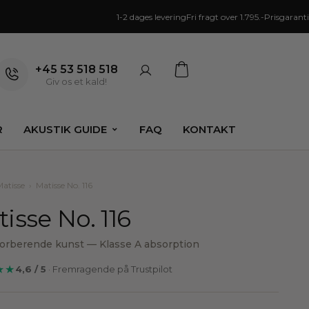
1-2 dages levering
Fri fragt over 1.795.-
Prisgaranti
+45 53 518 518
Giv os et kald!
R
AKUSTIK GUIDE
FAQ
KONTAKT
Matisse
›
Matisse No. 116
isse No. 116
orberende kunst — Klasse A absorption
★★
4,6 / 5
· Fremragende på Trustpilot