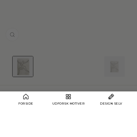
Klik for at forstørre
Hjem
›
Monochrome
›
Monochrome No. 71
FORSIDE
UDFORSK MOTIVER
DESIGN SELV
Monochrome No. 71
Lydabsorberende kunst — Klasse A absorption
★★★★★
4,6 / 5
· Fremragende på Trustpilot