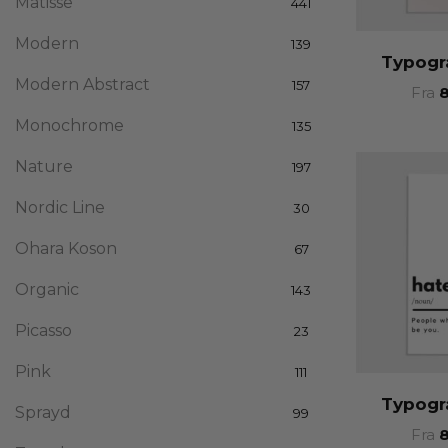
Matisse
441
Modern
139
Typogr
Modern Abstract
157
Fra
Monochrome
135
Nature
197
Nordic Line
30
Ohara Koson
67
Organic
143
Picasso
23
Pink
111
Typogr
Sprayd
99
Fra