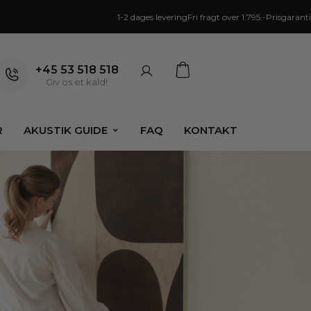
1-2 dages levering
Fri fragt over 1.795.-
Prisgaranti
+45 53 518 518
Giv os et kald!
R
AKUSTIK GUIDE
FAQ
KONTAKT