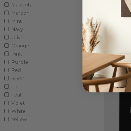
Magenta
Maroon
Mint
Navy
Olive
Orange
Pink
Typogr
Purple
Fra
Red
Silver
Tan
Teal
Violet
White
Yellow