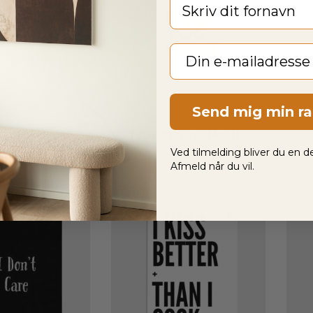
Fornavn
Email
Send mig min r
aphy No. 8
Typography No. 80
T
Ved tilmelding bliver du en de
850,00
kr.
Fra
850,00
kr.
Afmeld når du vil.