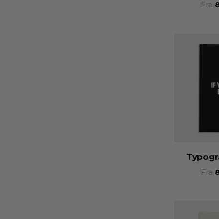
Fra
Typogr
Fra