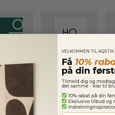
VELKOMMEN TIL AQSTIK
Få
10% raba
på din førs
aphy No. 76
Typography No. 77
T
Tilmeld dig og modta
850,00
kr.
Fra
850,00
kr.
det samme - klar til b
10% rabat på din før
Ekslusive tilbud og 
Indretninginspiration