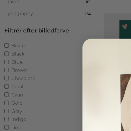
Travel
113
Typography
254
Filtrér efter billedfarve
Beige
Black
Blue
Brown
Chocolate
Coral
Typogr
Cyan
Fra
Gold
Gray
Indigo
Lime