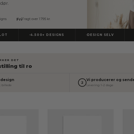
 dør.
Fri
igns
Fragt over 1.795 kr.
4.500+ DESIGNS
DESIGN SELV
ER
IRKER DET
tilling til ro
 design
Vi producerer og send
2
t billede
Levering 1–2 dage