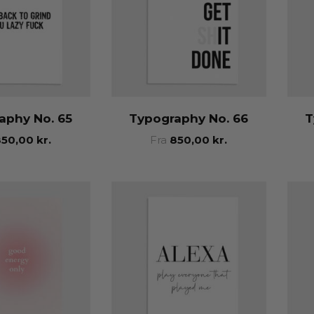
aphy No. 65
Typography No. 66
T
850,00
kr.
Fra
850,00
kr.