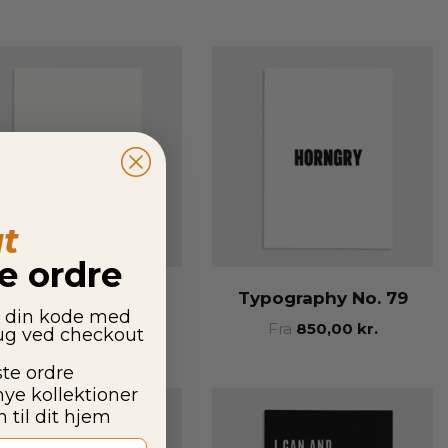
t
te ordre
ypography No. 78
Typography No. 79
g din kode med
Fra
850,00
kr.
Fra
850,00
kr.
rug ved checkout
ste ordre
nye kollektioner
 til dit hjem