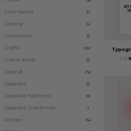
Fruit Market
31
Gaming
24
Gastronomi
51
Graffiti
260
Typogr
Fra
Grafisk Kunst
52
Japandi
252
Japanske
111
Japanske Højformat
18
Japanske Tværformat
7
Kitchen
134