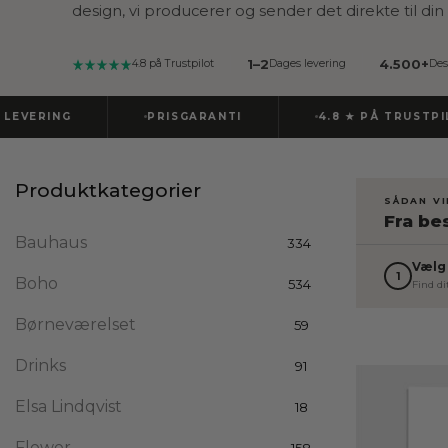
design, vi producerer og sender det direkte til din
1–2
4.500+
4.8 på Trustpilot
Dages levering
Des
VERING
PRISGARANTI
4.8 ★ PÅ TRUSTPILOT
Produktkategorier
SÅDAN V
Fra bes
Bauhaus
334
Vælg
1
Boho
534
Find di
Børneværelset
59
Drinks
91
Elsa Lindqvist
18
Flower
158