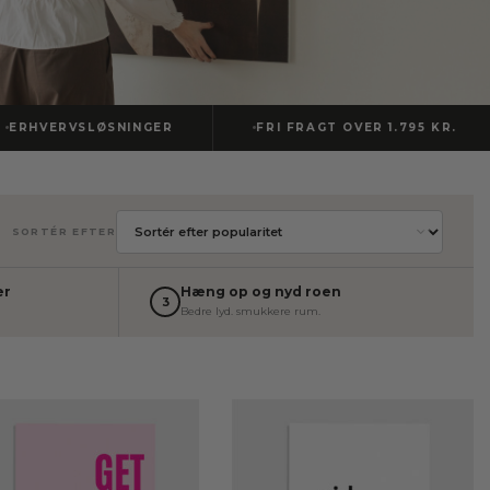
HVERVSLØSNINGER
FRI FRAGT OVER 1.795 KR.
SORTÉR EFTER
er
Hæng op og nyd roen
3
Bedre lyd. smukkere rum.